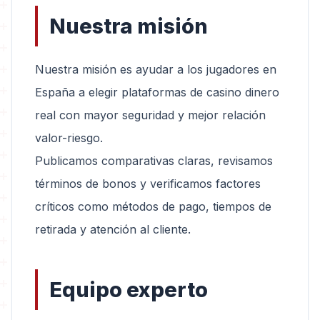
Nuestra misión
Nuestra misión es ayudar a los jugadores en
España a elegir plataformas de casino dinero
real con mayor seguridad y mejor relación
valor-riesgo.
Publicamos comparativas claras, revisamos
términos de bonos y verificamos factores
críticos como métodos de pago, tiempos de
retirada y atención al cliente.
Equipo experto