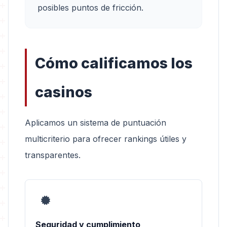
posibles puntos de fricción.
Cómo calificamos los
casinos
Aplicamos un sistema de puntuación
multicriterio para ofrecer rankings útiles y
transparentes.
Seguridad y cumplimiento